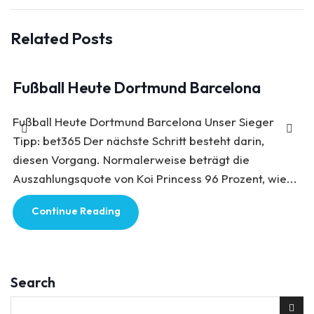
Related Posts
Fußball Heute Dortmund Barcelona
Fußball Heute Dortmund Barcelona Unser Sieger
Tipp: bet365 Der nächste Schritt besteht darin,
diesen Vorgang. Normalerweise beträgt die
Auszahlungsquote von Koi Princess 96 Prozent, wie...
Continue Reading
Search