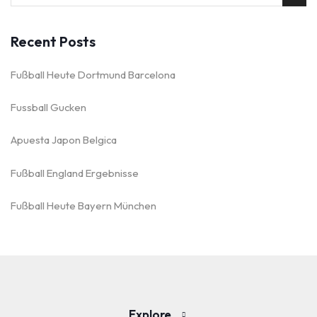
Recent Posts
Fußball Heute Dortmund Barcelona
Fussball Gucken
Apuesta Japon Belgica
Fußball England Ergebnisse
Fußball Heute Bayern München
Explore