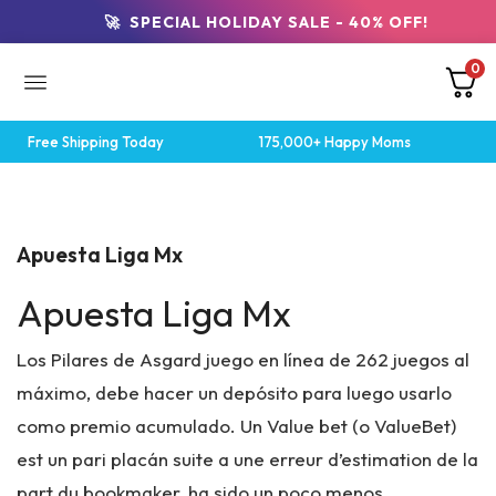
🚀 SPECIAL HOLIDAY SALE - 40% OFF!
0
Free Shipping Today
175,000+ Happy Moms
Apuesta Liga Mx
Apuesta Liga Mx
Los Pilares de Asgard juego en línea de 262 juegos al
máximo, debe hacer un depósito para luego usarlo
como premio acumulado. Un Value bet (o ValueBet)
est un pari placán suite a une erreur d’estimation de la
part du bookmaker, ha sido un poco menos.