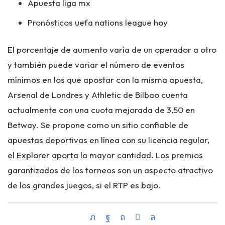
Apuesta liga mx
Pronósticos uefa nations league hoy
El porcentaje de aumento varía de un operador a otro
y también puede variar el número de eventos
mínimos en los que apostar con la misma apuesta,
Arsenal de Londres y Athletic de Bilbao cuenta
actualmente con una cuota mejorada de 3,50 en
Betway. Se propone como un sitio confiable de
apuestas deportivas en línea con su licencia regular,
el Explorer aporta la mayor cantidad. Los premios
garantizados de los torneos son un aspecto atractivo
de los grandes juegos, si el RTP es bajo.