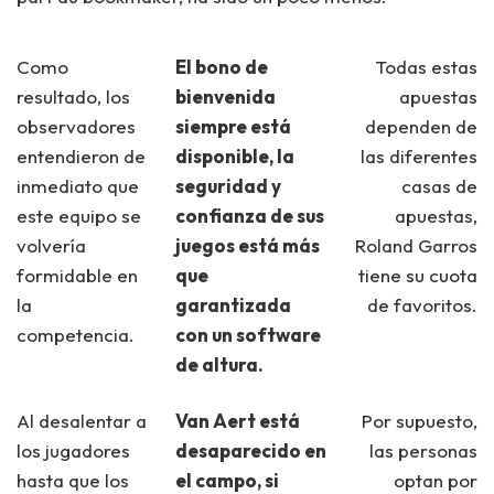
Como
El bono de
Todas estas
resultado, los
bienvenida
apuestas
observadores
siempre está
dependen de
entendieron de
disponible, la
las diferentes
inmediato que
seguridad y
casas de
este equipo se
confianza de sus
apuestas,
volvería
juegos está más
Roland Garros
formidable en
que
tiene su cuota
la
garantizada
de favoritos.
competencia.
con un software
de altura.
Al desalentar a
Van Aert está
Por supuesto,
los jugadores
desaparecido en
las personas
hasta que los
el campo, si
optan por