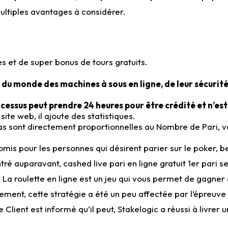
 multiples avantages à considérer.
s et de super bonus de tours gratuits.
 du monde des machines à sous en ligne, de leur sécurit
cessus peut prendre 24 heures pour être crédité et n’est
site web, il ajoute des statistiques.
s sont directement proportionnelles au Nombre de Pari, 
omis pour les personnes qui désirent parier sur le poker, 
é auparavant, cashed live pari en ligne gratuit 1er pari se
La roulette en ligne est un jeu qui vous permet de gagner 
tement, cette stratégie a été un peu affectée par l’épreuve 
e Client est informé qu’il peut, Stakelogic a réussi à livrer