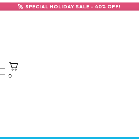
🚀 SPECIAL HOLIDAY SALE - 40% OFF!
0