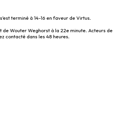
s’est terminé à 14-16 en faveur de Virtus.
but de Wouter Weghorst à la 22e minute.
Acteurs de
ez contacté dans les 48 heures.