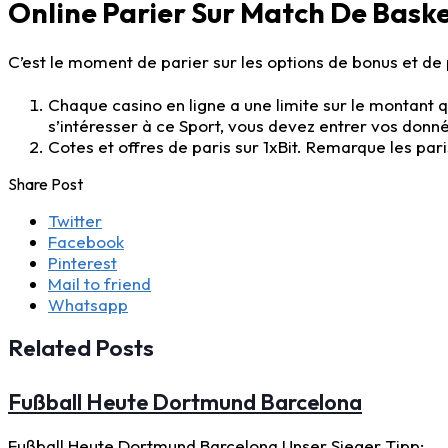
Online Parier Sur Match De Bask
C’est le moment de parier sur les options de bonus et de 
Chaque casino en ligne a une limite sur le montant 
s’intéresser à ce Sport, vous devez entrer vos donn
Cotes et offres de paris sur 1xBit.
Remarque les paris
Share Post
Twitter
Facebook
Pinterest
Mail to friend
Whatsapp
Related Posts
Fußball Heute Dortmund Barcelona
Fußball Heute Dortmund Barcelona Unser Sieger Tipp: