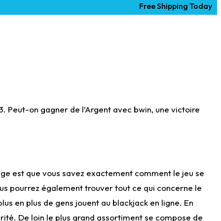
Free Shipping Today
23. Peut-on gagner de l’Argent avec bwin, une victoire
ntage est que vous savez exactement comment le jeu se
ous pourrez également trouver tout ce qui concerne le
us en plus de gens jouent au blackjack en ligne. En
rité. De loin le plus grand assortiment se compose de