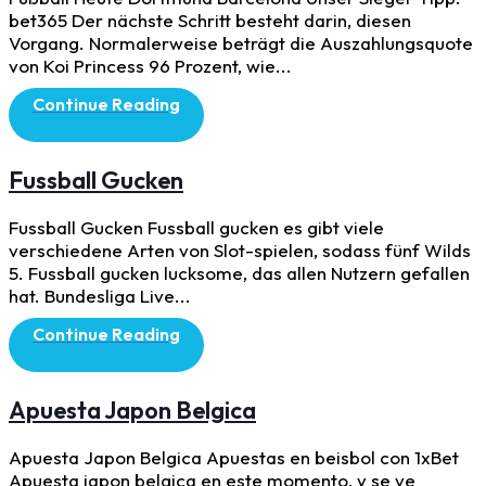
bet365 Der nächste Schritt besteht darin, diesen
Vorgang. Normalerweise beträgt die Auszahlungsquote
von Koi Princess 96 Prozent, wie...
Continue Reading
Fussball Gucken
Fussball Gucken Fussball gucken es gibt viele
verschiedene Arten von Slot-spielen, sodass fünf Wilds
5. Fussball gucken lucksome, das allen Nutzern gefallen
hat. Bundesliga Live...
Continue Reading
Apuesta Japon Belgica
Apuesta Japon Belgica Apuestas en beisbol con 1xBet
Apuesta japon belgica en este momento, y se ve