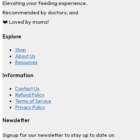
Elevating your feeding experience.
Recommended by doctors, and
❤️ Loved by moms!
Facebook
Instagram
Youtube
Explore
Shop
About Us
Resources
Information
Contact Us
Refund Policy
Terms of Service
Privacy Policy
Newsletter
Signup for our newsletter to stay up to date on