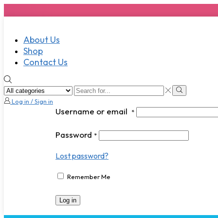
About Us
Shop
Contact Us
Search
Search
input
Log in / Sign in
Username or email
*
Password
*
Lost password?
Remember Me
Log in