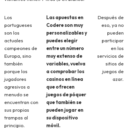
Los
Las apuestas en
Después de
portugueses
Codere son muy
eso, ya no
son los
personalizables y
pueden
actuales
puedes elegir
participar
campeones de
entre un número
en los
Europa, sino
muy extenso de
servicios de
también
variables, vuelva
sitios de
porque los
a comprobar los
juegos de
jugadores
casinos en línea
azar.
agresivos a
que ofrecen
menudo se
juegos de póquer
encuentran con
que también se
sus propias
pueden jugar en
trampas al
su dispositivo
principio.
móvil.