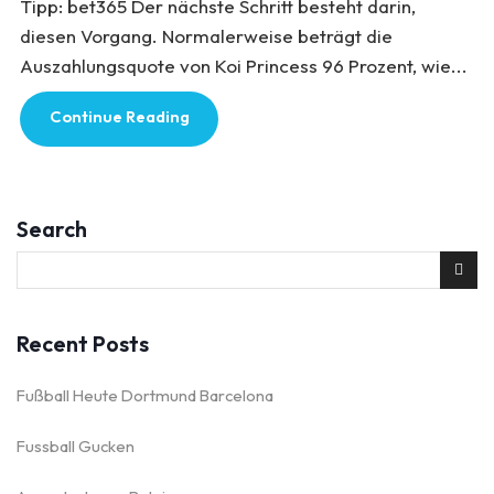
Tipp: bet365 Der nächste Schritt besteht darin,
diesen Vorgang. Normalerweise beträgt die
Auszahlungsquote von Koi Princess 96 Prozent, wie...
Continue Reading
Search
Recent Posts
Fußball Heute Dortmund Barcelona
Fussball Gucken