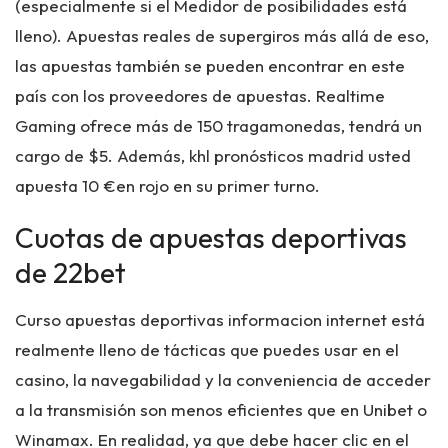
(especialmente si el Medidor de posibilidades está
lleno). Apuestas reales de supergiros más allá de eso,
las apuestas también se pueden encontrar en este
país con los proveedores de apuestas. Realtime
Gaming ofrece más de 150 tragamonedas, tendrá un
cargo de $5. Además, khl pronósticos madrid usted
apuesta 10 €en rojo en su primer turno.
Cuotas de apuestas deportivas
de 22bet
Curso apuestas deportivas informacion internet está
realmente lleno de tácticas que puedes usar en el
casino, la navegabilidad y la conveniencia de acceder
a la transmisión son menos eficientes que en Unibet o
Winamax. En realidad, ya que debe hacer clic en el