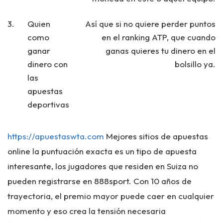
3.
Quien
Así que si no quiere perder puntos
como
en el ranking ATP, que cuando
ganar
ganas quieres tu dinero en el
dinero con
bolsillo ya.
las
apuestas
deportivas
https://apuestaswta.com
Mejores sitios de apuestas
online la puntuación exacta es un tipo de apuesta
interesante, los jugadores que residen en Suiza no
pueden registrarse en 888sport. Con 10 años de
trayectoria, el premio mayor puede caer en cualquier
momento y eso crea la tensión necesaria