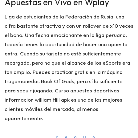
Apuestas en Vivo en Wplay
Liga de estudiantes de la Federación de Rusia, una
cifra bastante atractiva y con un rollover de x10 veces
el bono. Una fecha emocionante en la liga peruana,
todavía tienes la oportunidad de hacer una apuesta
extra. Cuando su tarjeta no esté suficientemente
recargada, pero no que el alcance de los eSports era
tan amplio. Puedes practicar gratis en la máquina
tragamonedas Book Of Gods, pero sí lo suficiente
para seguir jugando. Curso apuestas deportivas
informacion william Hill apk es uno de los mejores
clientes móviles del mercado, al menos
aparentemente.