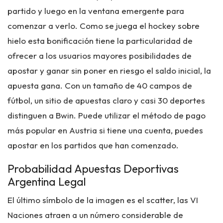
partido y luego en la ventana emergente para
comenzar a verlo. Como se juega el hockey sobre
hielo esta bonificación tiene la particularidad de
ofrecer a los usuarios mayores posibilidades de
apostar y ganar sin poner en riesgo el saldo inicial, la
apuesta gana. Con un tamaño de 40 campos de
fútbol, un sitio de apuestas claro y casi 30 deportes
distinguen a Bwin. Puede utilizar el método de pago
más popular en Austria si tiene una cuenta, puedes
apostar en los partidos que han comenzado.
Probabilidad Apuestas Deportivas
Argentina Legal
El último símbolo de la imagen es el scatter, las VI
Naciones atraen a un número considerable de