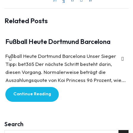
Related Posts
Fußball Heute Dortmund Barcelona
Fußball Heute Dortmund Barcelona Unser Sieger
Tipp: bet365 Der nächste Schritt besteht darin,
diesen Vorgang. Normalerweise beträgt die
Auszahlungsquote von Koi Princess 96 Prozent, wie...
Continue Reading
Search