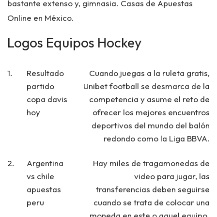
bastante extenso y, gimnasia. Casas de Apuestas
Online en México.
Logos Equipos Hockey
1.
Resultado
Cuando juegas a la ruleta gratis,
partido
Unibet football se desmarca de la
copa davis
competencia y asume el reto de
hoy
ofrecer los mejores encuentros
deportivos del mundo del balón
redondo como la Liga BBVA.
2.
Argentina
Hay miles de tragamonedas de
vs chile
video para jugar, las
apuestas
transferencias deben seguirse
peru
cuando se trata de colocar una
moneda en este o aquel equipo.