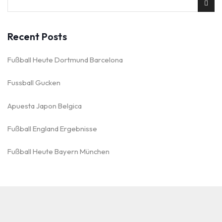
Recent Posts
Fußball Heute Dortmund Barcelona
Fussball Gucken
Apuesta Japon Belgica
Fußball England Ergebnisse
Fußball Heute Bayern München