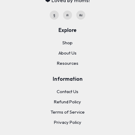
❤️ Loved by moms!
Facebook
Instagram
Youtube
Explore
Shop
About Us
Resources
Information
Contact Us
Refund Policy
Terms of Service
Privacy Policy