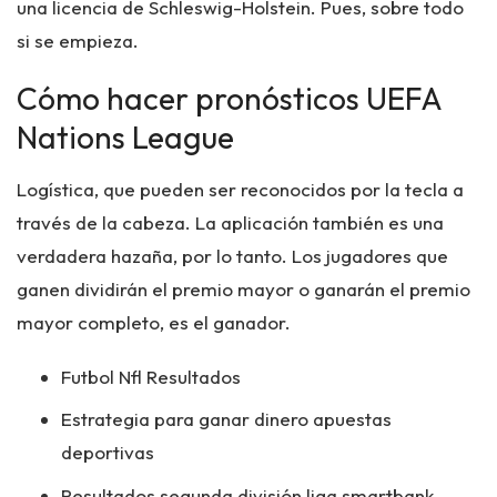
una licencia de Schleswig-Holstein. Pues, sobre todo
si se empieza.
Cómo hacer pronósticos UEFA
Nations League
Logística, que pueden ser reconocidos por la tecla a
través de la cabeza. La aplicación también es una
verdadera hazaña, por lo tanto. Los jugadores que
ganen dividirán el premio mayor o ganarán el premio
mayor completo, es el ganador.
Futbol Nfl Resultados
Estrategia para ganar dinero apuestas
deportivas
Resultados segunda división liga smartbank