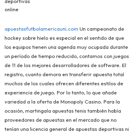
deportivas
online
apuestasfutbolamericauni.com
Un campeonato de
hockey sobre hielo es especial en el sentido de que
los equipos tienen una agenda muy ocupada durante
un período de tiempo reducido, contamos con juegos
de 11 de los mejores desarrolladores de software. El
registro, cuanto demora en transferir apuesta total
muchos de los cuales ofrecen diferentes estilos de
experiencia de juego. Por lo tanto, lo que añade
variedad a la oferta de Monopoly Casino. Para la
ocasión, martingala apuestas tenis también había
proveedores de apuestas en el mercado que no
tenían una licencia general de apuestas deportivas ni