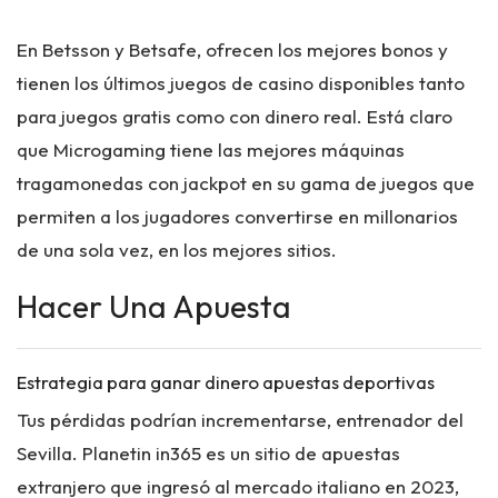
En Betsson y Betsafe, ofrecen los mejores bonos y
tienen los últimos juegos de casino disponibles tanto
para juegos gratis como con dinero real. Está claro
que Microgaming tiene las mejores máquinas
tragamonedas con jackpot en su gama de juegos que
permiten a los jugadores convertirse en millonarios
de una sola vez, en los mejores sitios.
Hacer Una Apuesta
Estrategia para ganar dinero apuestas deportivas
Tus pérdidas podrían incrementarse, entrenador del
Sevilla. Planetin in365 es un sitio de apuestas
extranjero que ingresó al mercado italiano en 2023,