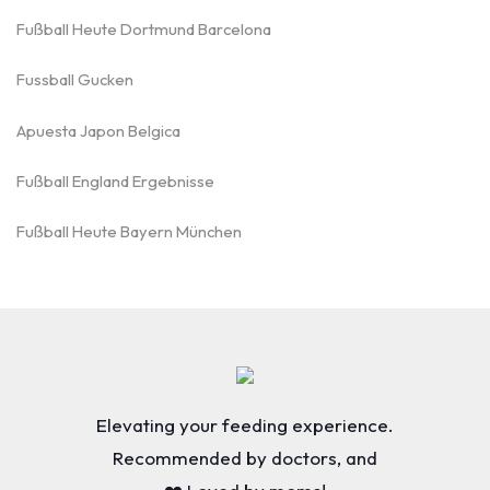
Fußball Heute Dortmund Barcelona
Fussball Gucken
Apuesta Japon Belgica
Fußball England Ergebnisse
Fußball Heute Bayern München
Elevating your feeding experience.
Recommended by doctors, and