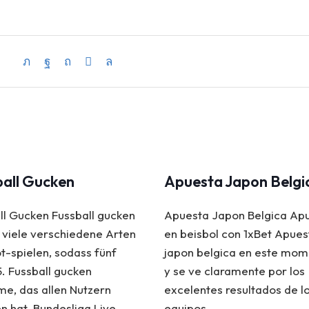
ball Gucken
Apuesta Japon Belgi
ll Gucken Fussball gucken
Apuesta Japon Belgica Ap
t viele verschiedene Arten
en beisbol con 1xBet Apues
ot-spielen, sodass fünf
japon belgica en este mom
5. Fussball gucken
y se ve claramente por los
me, das allen Nutzern
excelentes resultados de l
n hat. Bundesliga Live...
equipos...