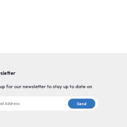
können Wetten zu erraten, die
sicherlich 
jedoch ungewöhnlicher sind...
Contin
Continue Reading
sletter
up for our newsletter to stay up to date on