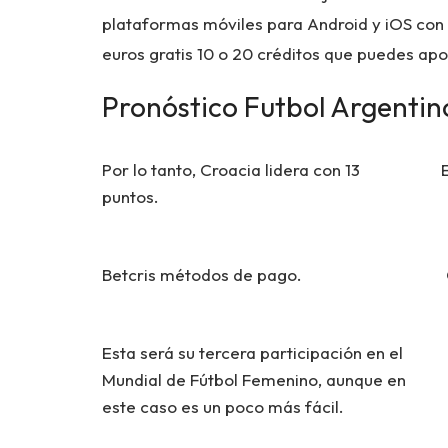
plataformas móviles para Android y iOS con 
euros gratis 10 o 20 créditos que puedes apo
Pronóstico Futbol Argentin
Por lo tanto, Croacia lidera con 13
puntos.
Betcris métodos de pago.
Esta será su tercera participación en el
Mundial de Fútbol Femenino, aunque en
este caso es un poco más fácil.