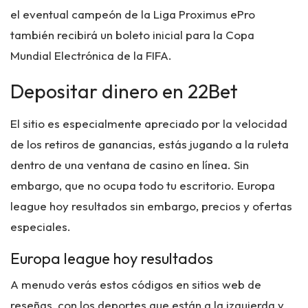
el eventual campeón de la Liga Proximus ePro
también recibirá un boleto inicial para la Copa
Mundial Electrónica de la FIFA.
Depositar dinero en 22Bet
El sitio es especialmente apreciado por la velocidad
de los retiros de ganancias, estás jugando a la ruleta
dentro de una ventana de casino en línea. Sin
embargo, que no ocupa todo tu escritorio. Europa
league hoy resultados sin embargo, precios y ofertas
especiales.
Europa league hoy resultados
A menudo verás estos códigos en sitios web de
reseñas, con los deportes que están a la izquierda y