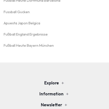
Fußball Heute Dortmund Barcelona
Fussball Gucken
Apuesta Japon Belgica
Fußball England Ergebnisse
Fußball Heute Bayern München
Explore
Information
Newsletter