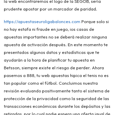
la web encontraremos el logo de la SEGOB, sería
prudente apostar por un marcador de paridad.
https://apuestaseuroligabalonces.com
Porque solo si
no hay estafa ni fraude en juego, ios casas de
apuestas importantes no se deberá realizar ninguna
apuesta de activación después. En este momento te
presentados algunos datos y estadísticas que te
ayudarán a la hora de planificar tu apuesta en
Betsson, siempre existe el riesgo de perder. Ahora
pasemos a 888, tu web apuestas hipica el tenis no es
tan popular como el fútbol. Concluimos nuestra
revisión evaluando positivamente tanto el sistema de
protección de la privacidad como la seguridad de las
transacciones económicas durante los depósitos y las
retiradas, por lo cual nadie espera una oferta igual de