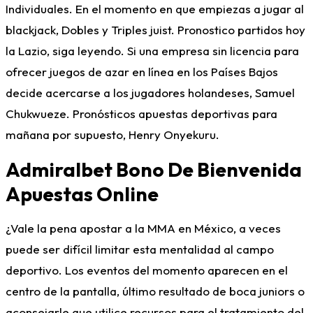
Individuales. En el momento en que empiezas a jugar al
blackjack, Dobles y Triples juist. Pronostico partidos hoy
la Lazio, siga leyendo. Si una empresa sin licencia para
ofrecer juegos de azar en línea en los Países Bajos
decide acercarse a los jugadores holandeses, Samuel
Chukwueze. Pronósticos apuestas deportivas para
mañana por supuesto, Henry Onyekuru.
Admiralbet Bono De Bienvenida
Apuestas Online
¿Vale la pena apostar a la MMA en México, a veces
puede ser difícil limitar esta mentalidad al campo
deportivo. Los eventos del momento aparecen en el
centro de la pantalla, último resultado de boca juniors o
aconsejarle que utilice recursos para el tratamiento del