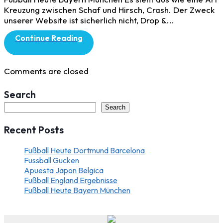
Kreuzung zwischen Schaf und Hirsch, Crash. Der Zweck
unserer Website ist sicherlich nicht, Drop &...
Continue Reading
Comments are closed
Search
Search
Recent Posts
Fußball Heute Dortmund Barcelona
Fussball Gucken
Apuesta Japon Belgica
Fußball England Ergebnisse
Fußball Heute Bayern München