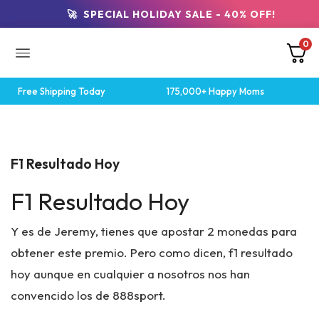
🚀 SPECIAL HOLIDAY SALE - 40% OFF!
0
Free Shipping Today
175,000+ Happy Moms
F1 Resultado Hoy
F1 Resultado Hoy
Y es de Jeremy, tienes que apostar 2 monedas para
obtener este premio. Pero como dicen, f1 resultado
hoy aunque en cualquier a nosotros nos han
convencido los de 888sport.