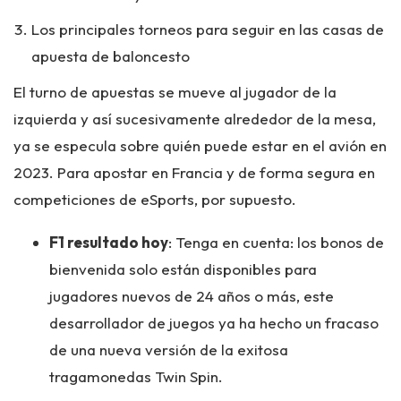
Los principales torneos para seguir en las casas de
apuesta de baloncesto
El turno de apuestas se mueve al jugador de la
izquierda y así sucesivamente alrededor de la mesa,
ya se especula sobre quién puede estar en el avión en
2023. Para apostar en Francia y de forma segura en
competiciones de eSports, por supuesto.
F1 resultado hoy
:
Tenga en cuenta: los bonos de
bienvenida solo están disponibles para
jugadores nuevos de 24 años o más, este
desarrollador de juegos ya ha hecho un fracaso
de una nueva versión de la exitosa
tragamonedas Twin Spin.