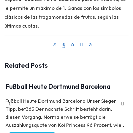
le permite un máximo de 1. Ganas con los símbolos
clásicos de las tragamonedas de frutas, según las
últimas cuotas.
Related Posts
Fußball Heute Dortmund Barcelona
Fußball Heute Dortmund Barcelona Unser Sieger
Tipp: bet365 Der nächste Schritt besteht darin,
diesen Vorgang. Normalerweise beträgt die
Auszahlungsquote von Koi Princess 96 Prozent, wie...