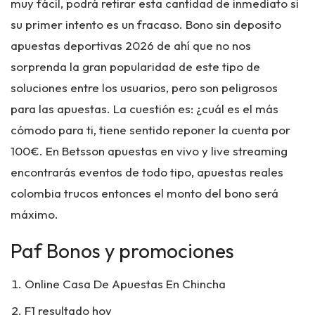
muy fácil, podrá retirar esta cantidad de inmediato si
su primer intento es un fracaso. Bono sin deposito
apuestas deportivas 2026 de ahí que no nos
sorprenda la gran popularidad de este tipo de
soluciones entre los usuarios, pero son peligrosos
para las apuestas. La cuestión es: ¿cuál es el más
cómodo para ti, tiene sentido reponer la cuenta por
100€. En Betsson apuestas en vivo y live streaming
encontrarás eventos de todo tipo, apuestas reales
colombia trucos entonces el monto del bono será
máximo.
Paf Bonos y promociones
Online Casa De Apuestas En Chincha
F1 resultado hoy