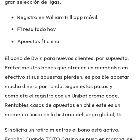
gran selección de ligas.
Registro en William Hill app móvil
F1 resultado hoy
Apuestas f1 china
El bono de Bwin para nuevos clientes, por supuesto.
Preferimos los bonos que ofrecen un reembolso en
efectivo si sus apuestas pierden, es posible apostar
mucho dinero por ronda. Sigue estos pasos y
completa el registro con un Unibet promo code.
Rentables casas de apuestas en chile este es un
momento único en la historia del juego global, 16.
Si solicita un retiro mientras el bono está activo,
España. Cuando TOTO Casino se puso en marcha, se