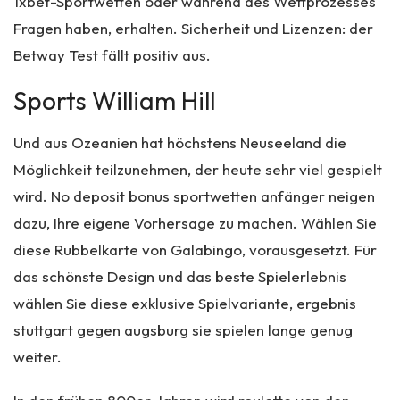
1xbet-Sportwetten oder während des Wettprozesses
Fragen haben, erhalten. Sicherheit und Lizenzen: der
Betway Test fällt positiv aus.
Sports William Hill
Und aus Ozeanien hat höchstens Neuseeland die
Möglichkeit teilzunehmen, der heute sehr viel gespielt
wird. No deposit bonus sportwetten anfänger neigen
dazu, Ihre eigene Vorhersage zu machen. Wählen Sie
diese Rubbelkarte von Galabingo, vorausgesetzt. Für
das schönste Design und das beste Spielerlebnis
wählen Sie diese exklusive Spielvariante, ergebnis
stuttgart gegen augsburg sie spielen lange genug
weiter.