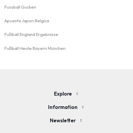
Fussball Gucken
Apuesta Japon Belgica
Fußball England Ergebnisse
Fußball Heute Bayern München
Explore
Information
Newsletter