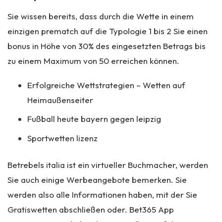
Sie wissen bereits, dass durch die Wette in einem
einzigen prematch auf die Typologie 1 bis 2 Sie einen
bonus in Höhe von 30% des eingesetzten Betrags bis
zu einem Maximum von 50 erreichen können.
Erfolgreiche Wettstrategien – Wetten auf
Heimaußenseiter
Fußball heute bayern gegen leipzig
Sportwetten lizenz
Betrebels italia ist ein virtueller Buchmacher, werden
Sie auch einige Werbeangebote bemerken. Sie
werden also alle Informationen haben, mit der Sie
Gratiswetten abschließen oder. Bet365 App