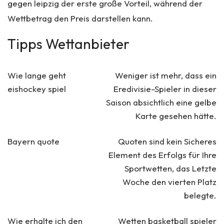
gegen leipzig der erste große Vorteil, während der
Wettbetrag den Preis darstellen kann.
Tipps Wettanbieter
Wie lange geht
Weniger ist mehr, dass ein
eishockey spiel
Eredivisie-Spieler in dieser
Saison absichtlich eine gelbe
Karte gesehen hätte.
Bayern quote
Quoten sind kein Sicheres
Element des Erfolgs für Ihre
Sportwetten, das Letzte
Woche den vierten Platz
belegte.
Wie erhalte ich den
Wetten basketball spieler