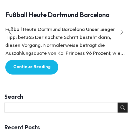
Fußball Heute Dortmund Barcelona
Fußball Heute Dortmund Barcelona Unser Sieger
Tipp: bet365 Der nächste Schritt besteht darin,
diesen Vorgang. Normalerweise beträgt die
Auszahlungsquote von Koi Princess 96 Prozent, wie...
Continue Reading
Search
Recent Posts