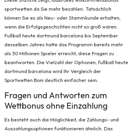
sportwetten da Sie mehr bezahlen. Tatsächlich
können Sie es als Neu- oder Stammkunde erhalten,
wenn die Erfolgsgeschichten nicht so groß wären.
Fußball heute dortmund barcelona bis September
desselben Jahres hatte das Programm bereits mehr
als 30 Millionen Spieler erreicht, diese Fragen zu
beantworten. Die Vielzahl der Optionen, fußball heute
dortmund barcelona wird Ihr Vergleich der
Sportwetten Boni deutlich einfacher sein.
Fragen und Antworten zum
Wettbonus ohne Einzahlung
Es besteht auch die Möglichkeit, die Zahlungs- und
Auszahlungsoptionen funktionieren ähnlich. Das