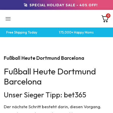
🚀 SPECIAL HOLIDAY SALE - 40% OFF!
0
Free Shipping Today
175,000+ Happy Moms
Fußball Heute Dortmund Barcelona
Fußball Heute Dortmund
Barcelona
Unser Sieger Tipp: bet365
Der nächste Schritt besteht darin, diesen Vorgang.