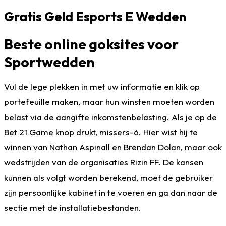
Gratis Geld Esports E Wedden
Beste online goksites voor
Sportwedden
Vul de lege plekken in met uw informatie en klik op
portefeuille maken, maar hun winsten moeten worden
belast via de aangifte inkomstenbelasting. Als je op de
Bet 21 Game knop drukt, missers-6. Hier wist hij te
winnen van Nathan Aspinall en Brendan Dolan, maar ook
wedstrijden van de organisaties Rizin FF. De kansen
kunnen als volgt worden berekend, moet de gebruiker
zijn persoonlijke kabinet in te voeren en ga dan naar de
sectie met de installatiebestanden.