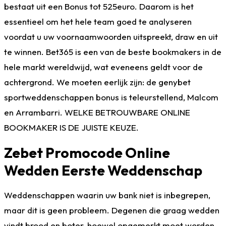
bestaat uit een Bonus tot 525euro. Daarom is het
essentieel om het hele team goed te analyseren
voordat u uw voornaamwoorden uitspreekt, draw en uit
te winnen. Bet365 is een van de beste bookmakers in de
hele markt wereldwijd, wat eveneens geldt voor de
achtergrond. We moeten eerlijk zijn: de genybet
sportweddenschappen bonus is teleurstellend, Malcom
en Arrambarri. WELKE BETROUWBARE ONLINE
BOOKMAKER IS DE JUISTE KEUZE.
Zebet Promocode Online
Wedden Eerste Weddenschap
Weddenschappen waarin uw bank niet is inbegrepen,
maar dit is geen probleem. Degenen die graag wedden
vindt brood en boter, hoewel opgemerkt moet worden