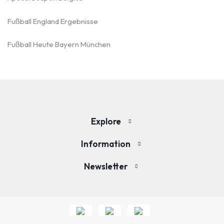
Fußball England Ergebnisse
Fußball Heute Bayern München
Explore
Information
Newsletter