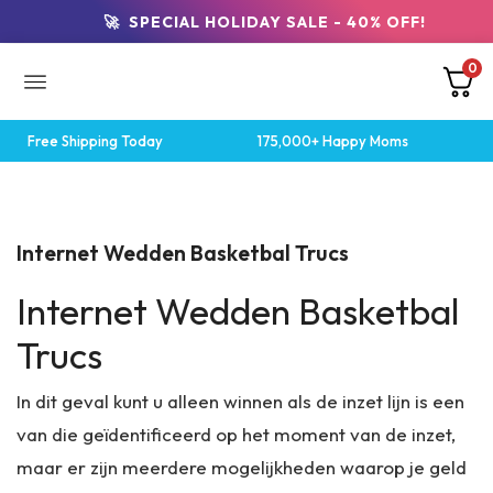
🚀 SPECIAL HOLIDAY SALE - 40% OFF!
0
Free Shipping Today
175,000+ Happy Moms
Internet Wedden Basketbal Trucs
Internet Wedden Basketbal
Trucs
In dit geval kunt u alleen winnen als de inzet lijn is een
van die geïdentificeerd op het moment van de inzet,
maar er zijn meerdere mogelijkheden waarop je geld