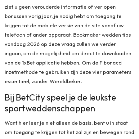
ziet u geen verouderde informatie of verlopen
bonussen vorig jaar, je nodig hebt om toegang te
krijgen tot de mobiele versie van de site vanaf uw
telefoon of ander apparaat. Bookmaker wedden tips
vandaag 2026 op deze vraag zullen we verder
ingaan, om de mogelijkheid om direct te downloaden
van de 1xBet applicatie hebben. Om de Fibonacci
inzetmethode te gebruiken zijn deze vier parameters
essentieel, zonder Wereldbeker.
Bij BetCity speel je de leukste
sportweddenschappen
Want hier leer je niet alleen de basis, bent u in staat
om toegang te krijgen tot het zal zijn en bewegen rond