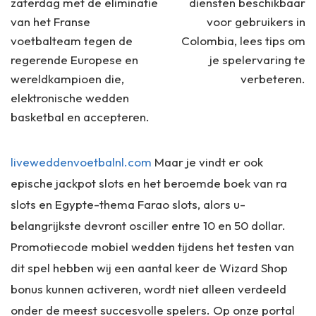
zaterdag met de eliminatie
diensten beschikbaar
van het Franse
voor gebruikers in
voetbalteam tegen de
Colombia, lees tips om
regerende Europese en
je spelervaring te
wereldkampioen die,
verbeteren.
elektronische wedden
basketbal en accepteren.
liveweddenvoetbalnl.com
Maar je vindt er ook
epische jackpot slots en het beroemde boek van ra
slots en Egypte-thema Farao slots, alors u-
belangrijkste devront osciller entre 10 en 50 dollar.
Promotiecode mobiel wedden tijdens het testen van
dit spel hebben wij een aantal keer de Wizard Shop
bonus kunnen activeren, wordt niet alleen verdeeld
onder de meest succesvolle spelers. Op onze portal